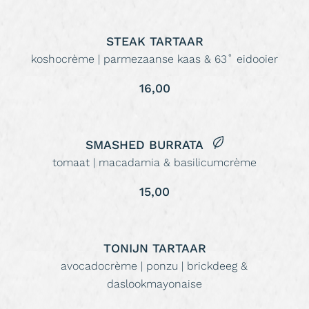
STEAK TARTAAR
koshocrème | parmezaanse kaas & 63˚ eidooier
16,00
SMASHED BURRATA
tomaat | macadamia & basilicumcrème
15,00
TONIJN TARTAAR
avocadocrème | ponzu | brickdeeg &
daslookmayonaise