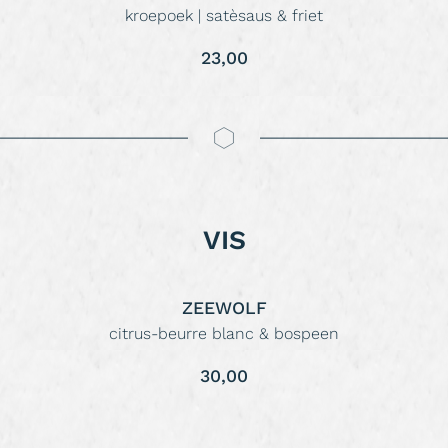
kroepoek | satèsaus & friet
23,00
VIS
ZEEWOLF
citrus-beurre blanc & bospeen
30,00