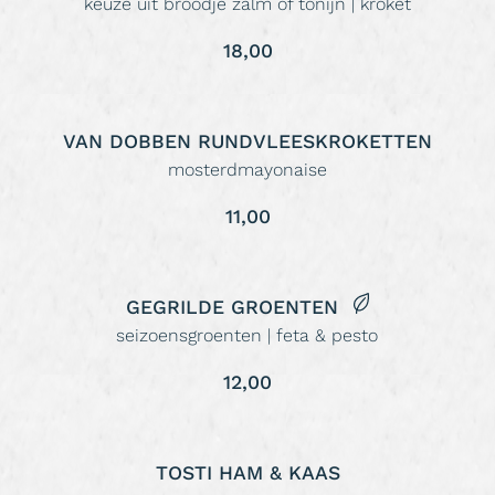
keuze uit broodje zalm of tonijn | kroket
18,00
VAN DOBBEN RUNDVLEESKROKETTEN
mosterdmayonaise
11,00
GEGRILDE GROENTEN
seizoensgroenten | feta & pesto
12,00
TOSTI HAM & KAAS