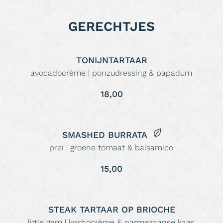
GERECHTJES
TONIJNTARTAAR
avocadocrème | ponzudressing & papadum
18,00
SMASHED BURRATA
prei | groene tomaat & balsamico
15,00
STEAK TARTAAR OP BRIOCHE
little gem | koshocrème & parmezaanse kaas