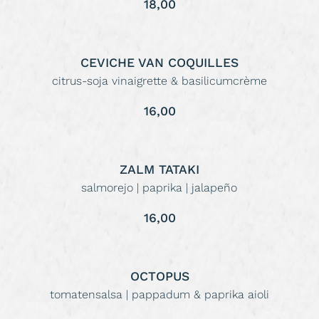
18,00
CEVICHE VAN COQUILLES
citrus-soja vinaigrette & basilicumcrème
16,00
ZALM TATAKI
salmorejo | paprika | jalapeño
16,00
OCTOPUS
tomatensalsa | pappadum & paprika aioli