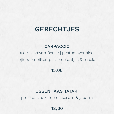
GERECHTJES
CARPACCIO
oude kaas van Beuse | pestomayonaise |
pijnboompitten pestotomaatjes & rucola
15,00
OSSENHAAS TATAKI
prei | daslookcrème | sesam & jabarra
18,00